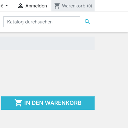

shopping_cart
Anmelden
Warenkorb
 €
(0)


IN DEN WARENKORB