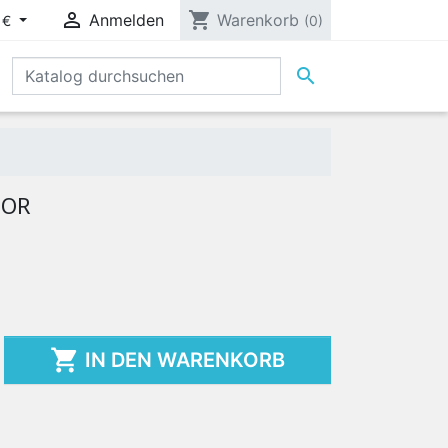

shopping_cart
Anmelden
Warenkorb
 €
(0)

TOR

IN DEN WARENKORB