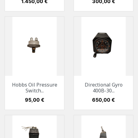
Preis
1.450,00 €
Preis
300,00 €
Hobbs Oil Pressure
Directional Gyro
Switch...
400B-30...
Preis
95,00 €
Preis
650,00 €