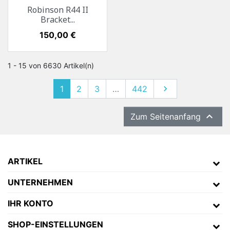
Robinson R44 II
Bracket...
Preis
150,00 €
1 - 15 von 6630 Artikel(n)
1
2
3
…
442
Weiter


Zum Seitenanfang
ARTIKEL
UNTERNEHMEN
IHR KONTO
SHOP-EINSTELLUNGEN