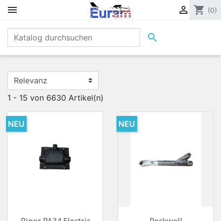


shopping_cart
(0)

1 - 15 von 6630 Artikel(n)
NEU
NEU