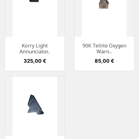
Korry Light
90K Tellite Oxygen
Annunciator...
Warn...
Preis
325,00 €
Preis
85,00 €