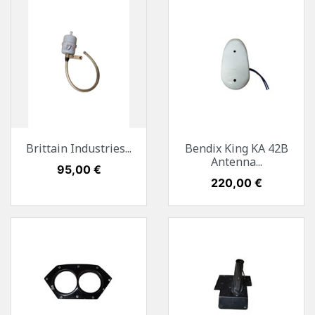
Brittain Industries...
Bendix King KA 42B
Antenna...
Preis
95,00 €
Preis
220,00 €