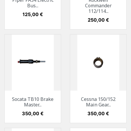
Piper PA34 Electric
Rockwell
Bus...
Commander
112/114...
Preis
125,00 €
Preis
250,00 €
Socata TB10 Brake
Cessna 150/152
Master...
Main Gear...
Preis
350,00 €
Preis
350,00 €