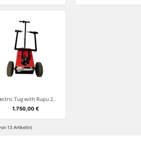
Vorschau

ectric Tug with Rupu 2...
Preis
1.750,00 €
von 13 Artikel(n)