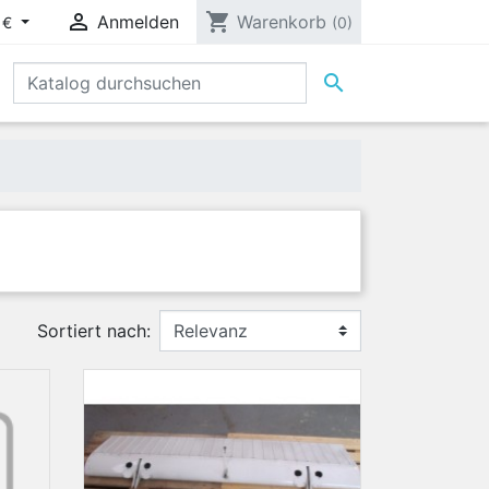

shopping_cart
Anmelden
Warenkorb
 €
(0)

Sortiert nach: