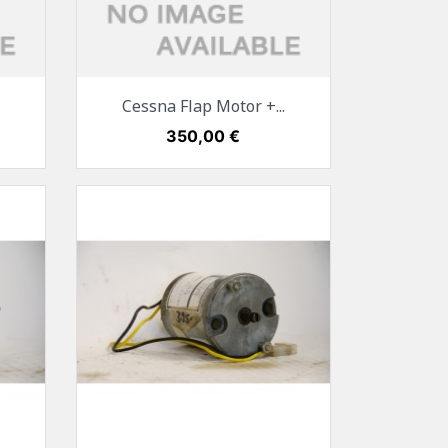
Vorschau

Cessna Flap Motor +...
Preis
350,00 €