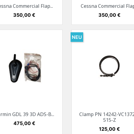
Vorschau
Vorschau


essna Commercial Flap...
Cessna Commercial Flap.
Preis
350,00 €
Preis
350,00 €
NEU
Vorschau
Vorschau


rmin GDL 39 3D ADS-B...
Clamp PN 14242-VC137
515-Z
Preis
475,00 €
Preis
125,00 €