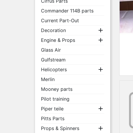
Cirrus Parts
Commander 114B parts
Current Part-Out

Decoration

Engine & Props
Glass Air
Gulfstream

Helicopters
Merlin
Mooney parts
Pilot training

Piper teile
Pitts Parts

Props & Spinners