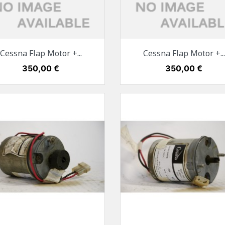
Vorschau
Vorschau


Cessna Flap Motor +...
Cessna Flap Motor +...
Preis
350,00 €
Preis
350,00 €