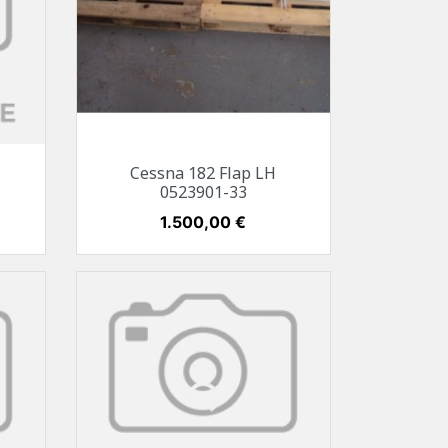
Vorschau

Cessna 182 Flap LH
0523901-33
Preis
1.500,00 €