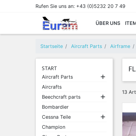
Rufen Sie uns an:
+43 (0)5232 20 7 49
ÜBER UNS
ITE
Startseite
Aircraft Parts
Airframe
F
START

Aircraft Parts
Aircrafts
13 Ar

Beechcraft parts
Bombardier

Cessna Teile
Champion