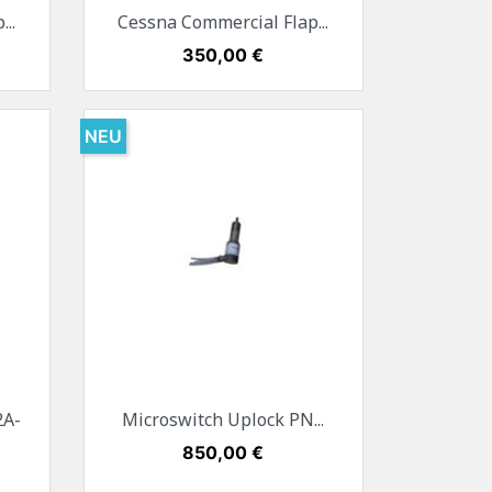
Vorschau

..
Cessna Commercial Flap...
Preis
350,00 €
NEU
Vorschau

2A-
Microswitch Uplock PN...
Preis
850,00 €