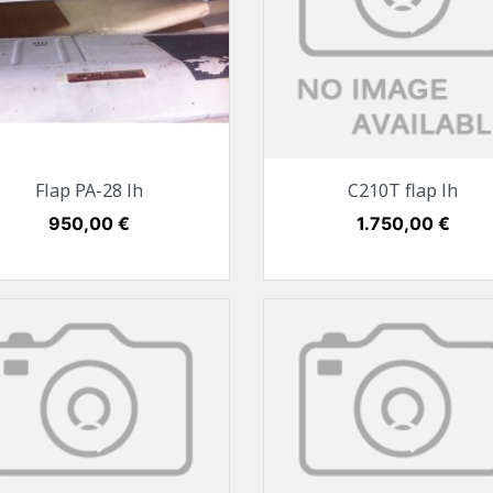
Vorschau
Vorschau


Flap PA-28 lh
C210T flap lh
Preis
950,00 €
Preis
1.750,00 €