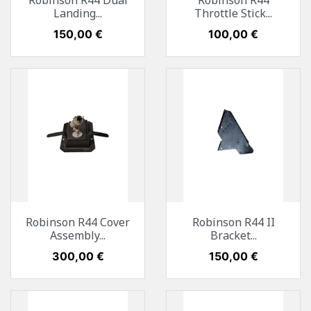
Robinson R44 Dual
Robinson R44
Landing...
Throttle Stick...
Preis
150,00 €
Preis
100,00 €
Robinson R44 Cover
Robinson R44 II
Assembly...
Bracket...
Preis
300,00 €
Preis
150,00 €