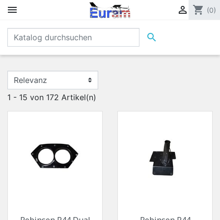


shopping_cart
(0)

1 - 15 von 172 Artikel(n)