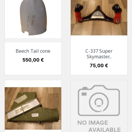
Beech Tail cone
C-337 Super
Skymaster...
Preis
550,00 €
Preis
75,00 €