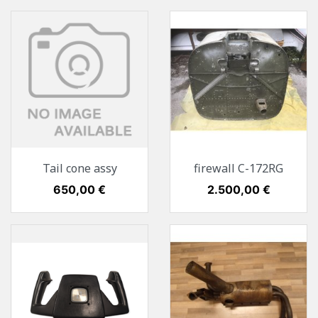
Tail cone assy
firewall C-172RG
Preis
650,00 €
Preis
2.500,00 €