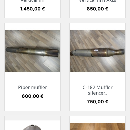
Vertical fin
Vertical fin PA-28
Preis
1.450,00 €
Preis
850,00 €
Piper muffler
C-182 Muffler
silencer...
Preis
600,00 €
Preis
750,00 €