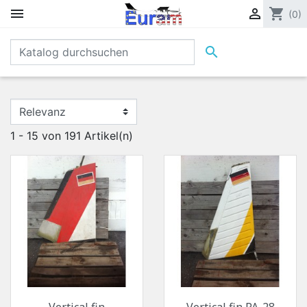


shopping_cart
(0)

1 - 15 von 191 Artikel(n)