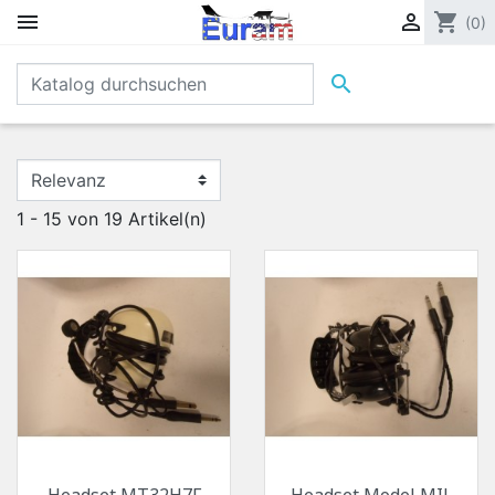


shopping_cart
(0)

1 - 15 von 19 Artikel(n)