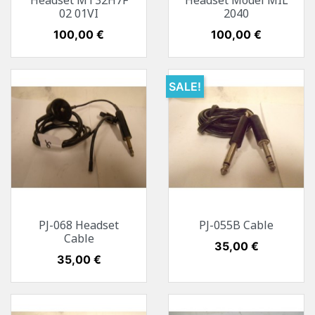
Headset MT32H7F
Headset Model MIL
02 01VI
2040
Preis
100,00 €
Preis
100,00 €
SALE!
PJ-068 Headset
PJ-055B Cable
Cable
Preis
35,00 €
Preis
35,00 €