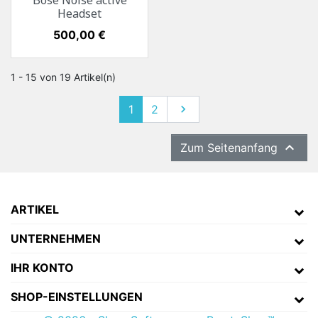
Bose Noise active
Headset
Preis
500,00 €
1 - 15 von 19 Artikel(n)
1
2
Weiter


Zum Seitenanfang
ARTIKEL
UNTERNEHMEN
IHR KONTO
SHOP-EINSTELLUNGEN