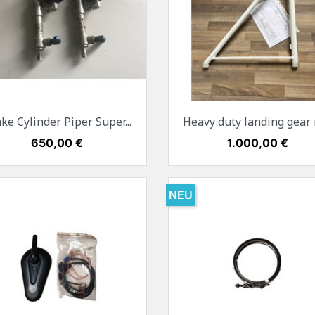
Vorschau
Vorschau


ke Cylinder Piper Super...
Heavy duty landing gear r
Preis
650,00 €
Preis
1.000,00 €
NEU