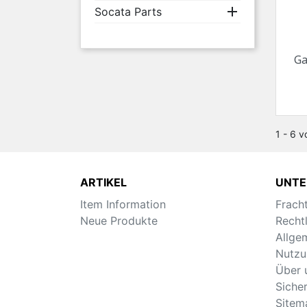

Socata Parts
Ga
1 - 6 v
ARTIKEL
UNT
Item Information
Frach
Neue Produkte
Recht
Allge
Nutzu
Über 
Siche
Sitem