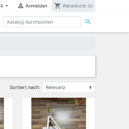

shopping_cart
Anmelden
Warenkorb
 €
(0)

Sortiert nach: