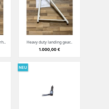
Vorschau

h...
Heavy duty landing gear...
Preis
1.000,00 €
NEU