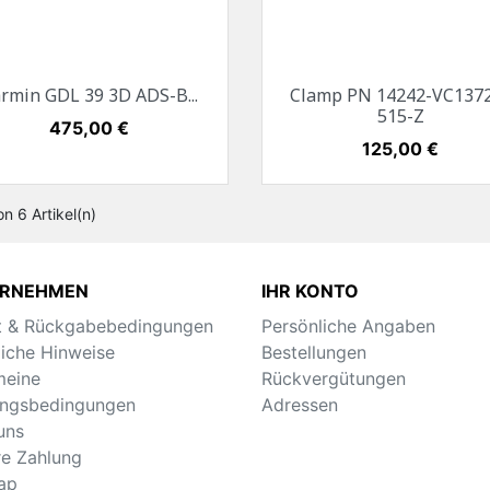
Vorschau
Vorschau


rmin GDL 39 3D ADS-B...
Clamp PN 14242-VC137
515-Z
Preis
475,00 €
Preis
125,00 €
on 6 Artikel(n)
ERNEHMEN
IHR KONTO
t & Rückgabebedingungen
Persönliche Angaben
liche Hinweise
Bestellungen
meine
Rückvergütungen
ngsbedingungen
Adressen
uns
re Zahlung
ap