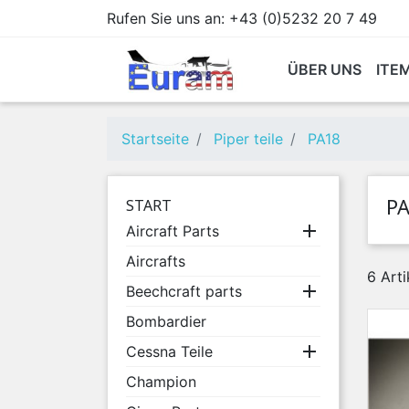
Rufen Sie uns an:
+43 (0)5232 20 7 49
ÜBER UNS
ITE
Startseite
Piper teile
PA18
P
START

Aircraft Parts
Aircrafts
6 Art

Beechcraft parts
Bombardier

Cessna Teile
Champion