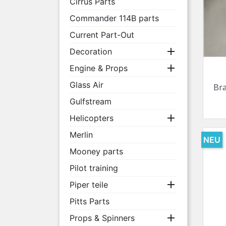
Cirrus Parts
Commander 114B parts
Current Part-Out

Decoration

Engine & Props
Glass Air
Bra
Gulfstream

Helicopters
Merlin
NEU
Mooney parts
Pilot training

Piper teile
Pitts Parts

Props & Spinners