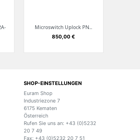
Vorschau

2A-
Microswitch Uplock PN...
Preis
850,00 €
SHOP-EINSTELLUNGEN
Euram Shop
Industriezone 7
6175 Kematen
Österreich
Rufen Sie uns an:
+43 (0)5232
20 7 49
Fax:
+43 (0)5232 20 7 51