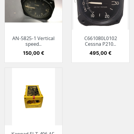
AN-5825-1 Vertical
C661080L0102
speed...
Cessna P210...
Preis
150,00 €
Preis
495,00 €