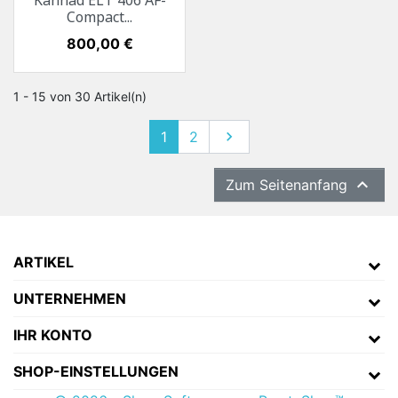
Kannad ELT 406 AF-
Compact...
Preis
800,00 €
1 - 15 von 30 Artikel(n)
1
2
Weiter


Zum Seitenanfang
ARTIKEL
UNTERNEHMEN
IHR KONTO
SHOP-EINSTELLUNGEN