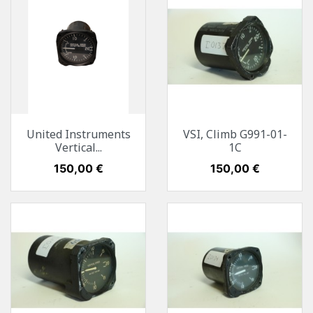
United Instruments
VSI, Climb G991-01-
Vertical...
1C
Preis
150,00 €
Preis
150,00 €