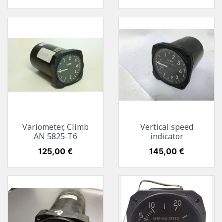
Variometer, Climb
Vertical speed
AN 5825-T6
indicator
Preis
125,00 €
Preis
145,00 €