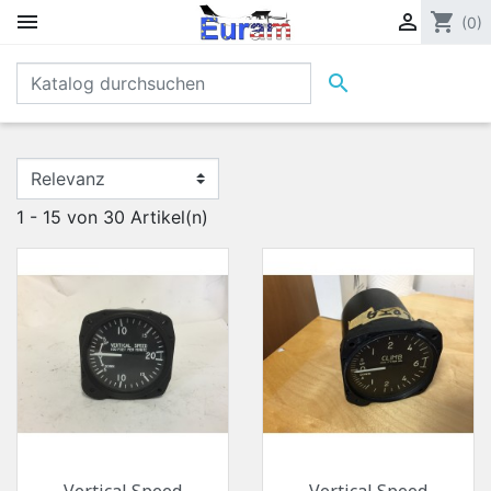


shopping_cart
(0)

1 - 15 von 30 Artikel(n)