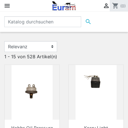


shopping_cart
(0)

1 - 15 von 528 Artikel(n)