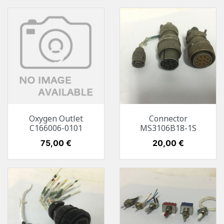
Oxygen Outlet
Connector
C166006-0101
MS3106B18-1S
Preis
75,00 €
Preis
20,00 €