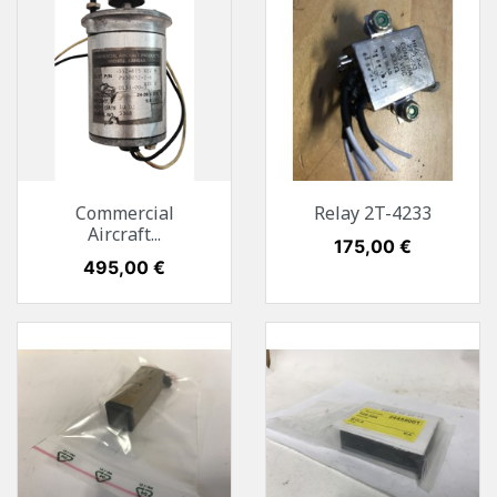
Commercial
Relay 2T-4233
Aircraft...
Preis
175,00 €
Preis
495,00 €