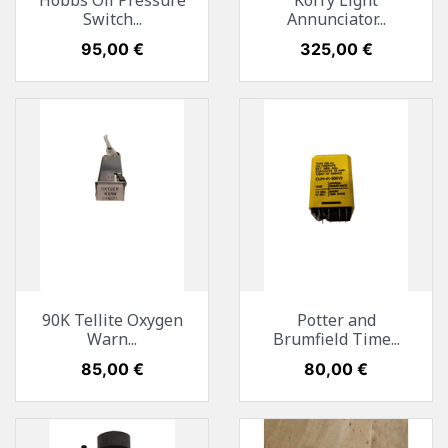
Hobbs Oil Pressure
Korry Light
Switch...
Annunciator...
Preis
95,00 €
Preis
325,00 €
90K Tellite Oxygen
Potter and
Warn...
Brumfield Time...
Preis
85,00 €
Preis
80,00 €