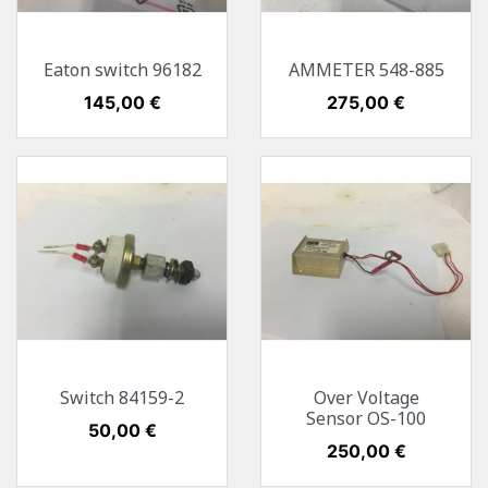
Eaton switch 96182
AMMETER 548-885
Preis
145,00 €
Preis
275,00 €
Switch 84159-2
Over Voltage
Sensor OS-100
Preis
50,00 €
Preis
250,00 €