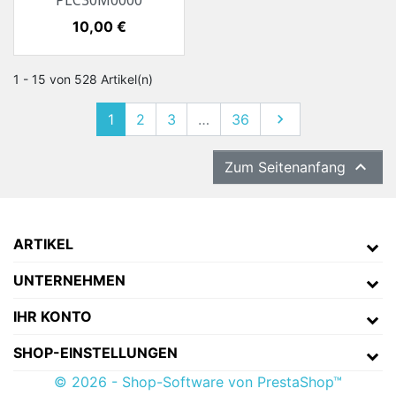
PLC30M0000
Preis
10,00 €
1 - 15 von 528 Artikel(n)
1
2
3
…
36
Weiter


Zum Seitenanfang
ARTIKEL
UNTERNEHMEN
IHR KONTO
SHOP-EINSTELLUNGEN
© 2026 - Shop-Software von PrestaShop™