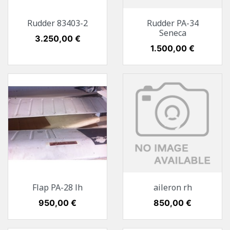
Rudder 83403-2
Rudder PA-34
Seneca
Preis
3.250,00 €
Preis
1.500,00 €
Flap PA-28 lh
aileron rh
Preis
950,00 €
Preis
850,00 €