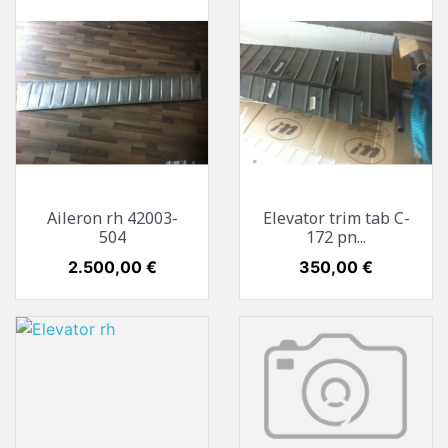
Aileron rh 42003-
Elevator trim tab C-
504
172 pn...
Preis
2.500,00 €
Preis
350,00 €