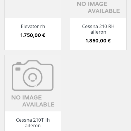
Elevator rh
Cessna 210 RH
aileron
Preis
1.750,00 €
Preis
1.850,00 €
Cessna 210T lh
aileron