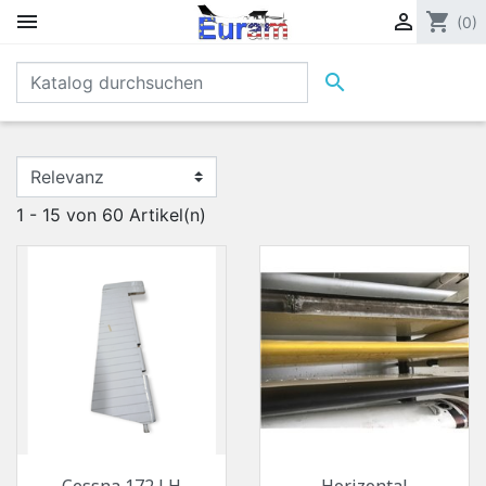


shopping_cart
(0)

1 - 15 von 60 Artikel(n)