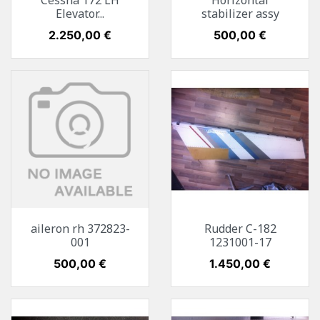
Cessna 172 LH
Horizontal
Elevator...
stabilizer assy
Preis
2.250,00 €
Preis
500,00 €
aileron rh 372823-
Rudder C-182
001
1231001-17
Preis
500,00 €
Preis
1.450,00 €