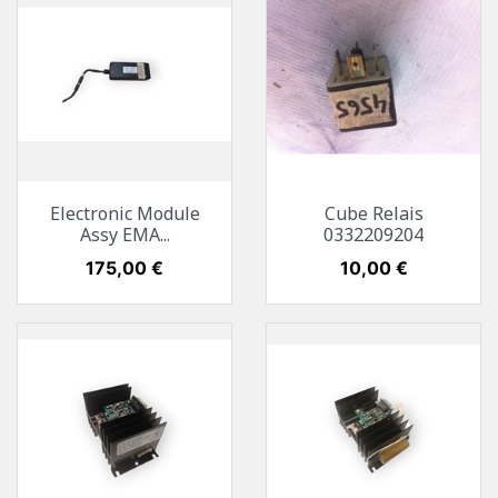
Electronic Module
Cube Relais
Assy EMA...
0332209204
Preis
175,00 €
Preis
10,00 €