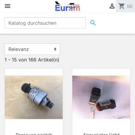


shopping_cart
(0)

1 - 15 von 166 Artikel(n)