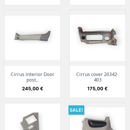
Cirrus interior Door
Cirrus cover 20342-
post...
403
Preis
245,00 €
Preis
175,00 €
SALE!