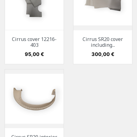
Cirrus cover 12216-
Cirrus SR20 cover
403
including...
Preis
95,00 €
Preis
300,00 €