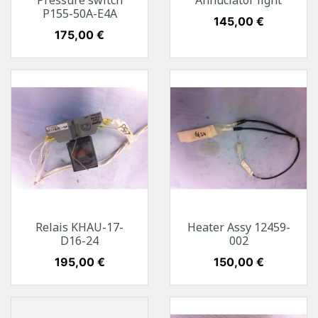
Pressure switch
Annuciator light
P155-50A-E4A
Preis
145,00 €
Preis
175,00 €
Relais KHAU-17-
Heater Assy 12459-
D16-24
002
Preis
195,00 €
Preis
150,00 €