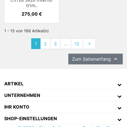
Cirrus SR20 interior
trim...
Preis
275,00 €
1 - 15 von 166 Artikel(n)
1
2
3
…
12
Weiter


Zum Seitenanfang
ARTIKEL
UNTERNEHMEN
IHR KONTO
SHOP-EINSTELLUNGEN