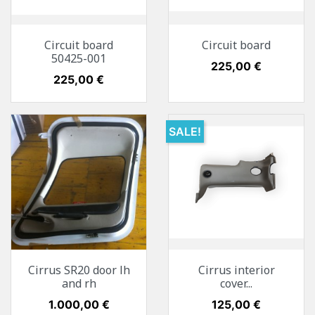
Circuit board
Circuit board
50425-001
Preis
225,00 €
Preis
225,00 €
SALE!
Cirrus SR20 door lh
Cirrus interior
and rh
cover...
Preis
1.000,00 €
Preis
125,00 €