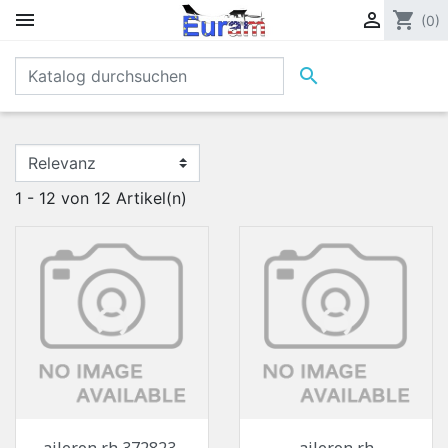


shopping_cart
(0)

1 - 12 von 12 Artikel(n)