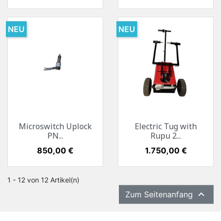
NEU
NEU
Microswitch Uplock
Electric Tug with
PN...
Rupu 2...
Preis
850,00 €
Preis
1.750,00 €
1 - 12 von 12 Artikel(n)

Zum Seitenanfang