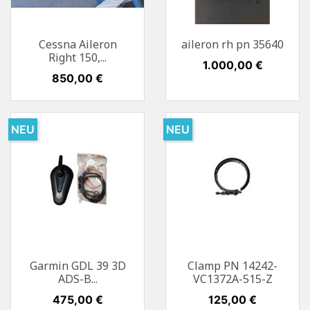
Cessna Aileron
aileron rh pn 35640
Right 150,...
Preis
1.000,00 €
Preis
850,00 €
NEU
NEU
Garmin GDL 39 3D
Clamp PN 14242-
ADS-B...
VC1372A-515-Z
Preis
475,00 €
Preis
125,00 €