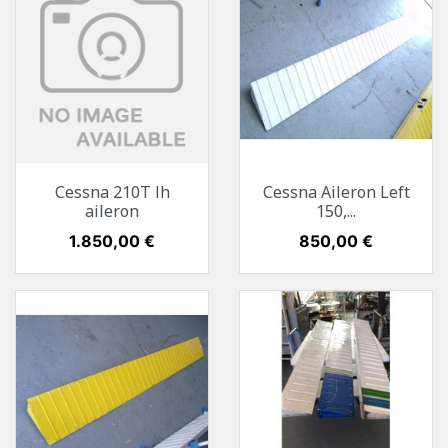
Cessna 210T lh
Cessna Aileron Left
aileron
150,...
Preis
1.850,00 €
Preis
850,00 €