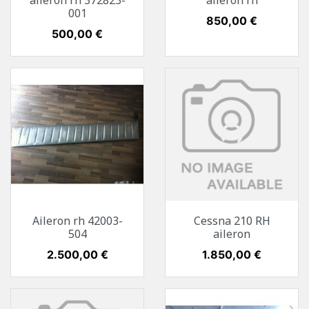
aileron rh 372823-
aileron rh
001
Preis
850,00 €
Preis
500,00 €
Aileron rh 42003-
Cessna 210 RH
504
aileron
Preis
2.500,00 €
Preis
1.850,00 €