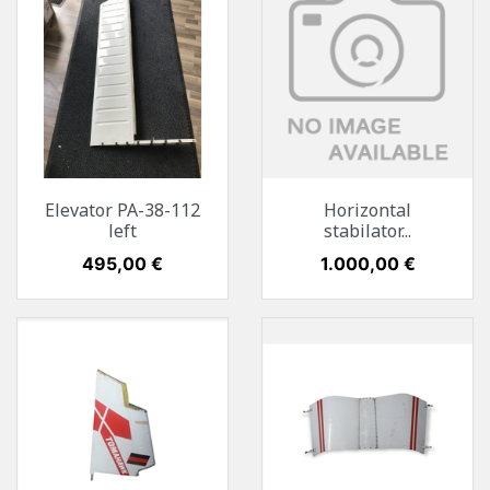
Elevator PA-38-112
Horizontal
left
stabilator...
Preis
495,00 €
Preis
1.000,00 €