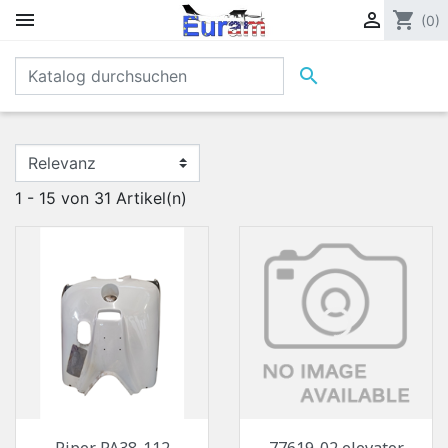


shopping_cart
(0)

1 - 15 von 31 Artikel(n)