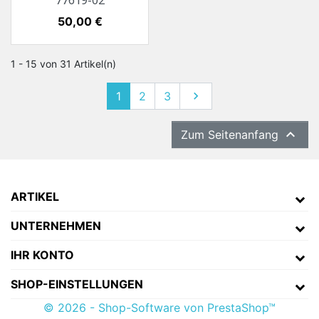
77619-02
Preis
50,00 €
1 - 15 von 31 Artikel(n)
1
2
3
Weiter


Zum Seitenanfang
ARTIKEL
UNTERNEHMEN
IHR KONTO
SHOP-EINSTELLUNGEN
© 2026 - Shop-Software von PrestaShop™