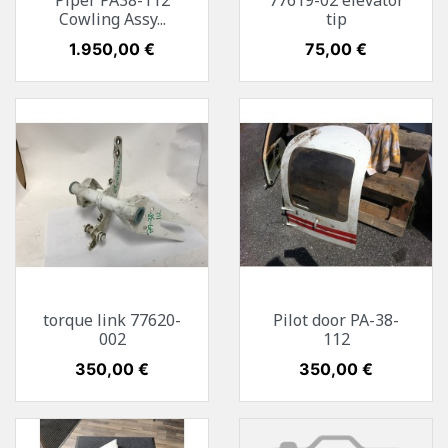
Piper PA38-112
77619-02 elevator
Cowling Assy...
tip
Preis
1.950,00 €
Preis
75,00 €
torque link 77620-
Pilot door PA-38-
002
112
Preis
350,00 €
Preis
350,00 €