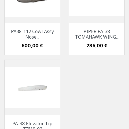
PA38-112 Cowl Assy
PIPER PA-38
Nose...
TOMAHAWK WING...
Preis
500,00 €
Preis
285,00 €
PA-38 Elevator Tip