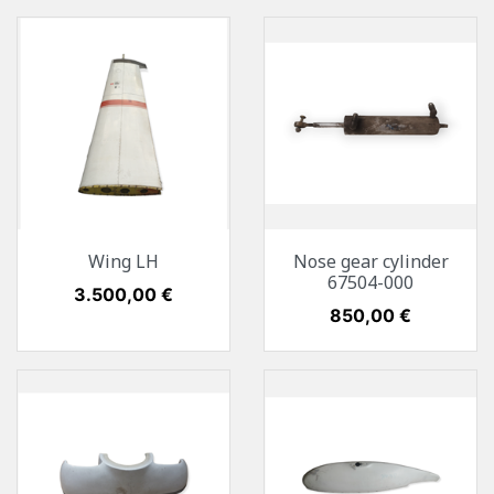
Wing LH
Nose gear cylinder
67504-000
Preis
3.500,00 €
Preis
850,00 €