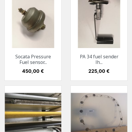
Socata Pressure
PA 34 fuel sender
Fuel sensor...
lh...
Preis
450,00 €
Preis
225,00 €