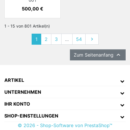
001
Preis
500,00 €
1 - 15 von 801 Artikel(n)
1
2
3
…
54
Weiter


Zum Seitenanfang
ARTIKEL
UNTERNEHMEN
IHR KONTO
SHOP-EINSTELLUNGEN
© 2026 - Shop-Software von PrestaShop™