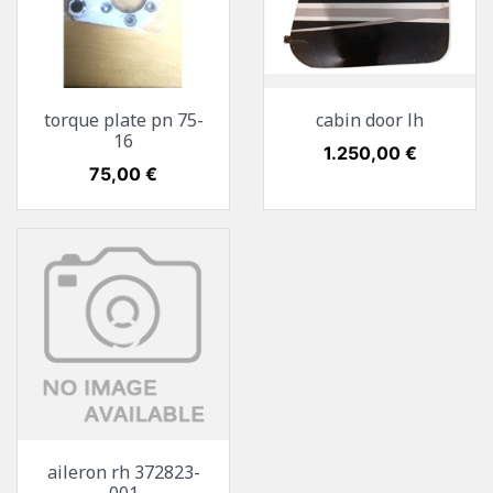
torque plate pn 75-
cabin door lh
16
Preis
1.250,00 €
Preis
75,00 €
aileron rh 372823-