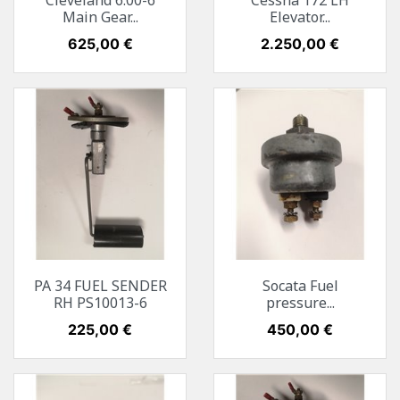
Cleveland 6.00-6
Cessna 172 LH
Main Gear...
Elevator...
Preis
625,00 €
Preis
2.250,00 €
PA 34 FUEL SENDER
Socata Fuel
RH PS10013-6
pressure...
Preis
225,00 €
Preis
450,00 €