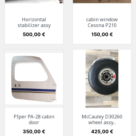
Horizontal
cabin window
stabilizer assy
Cessna P210
Preis
500,00 €
Preis
150,00 €
PIper PA-28 cabin
McCauley D30260
door
wheel assy...
Preis
350,00 €
Preis
425,00 €