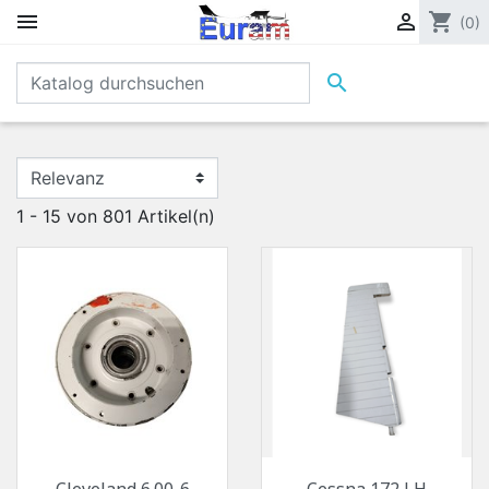


shopping_cart
(0)

1 - 15 von 801 Artikel(n)