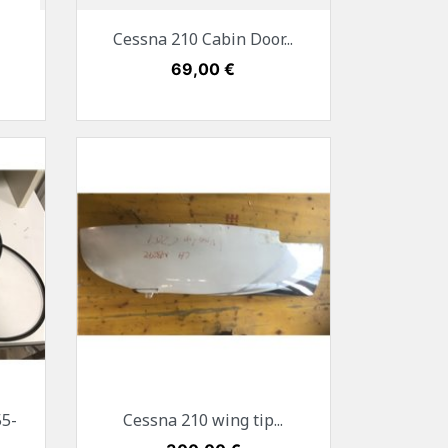
Vorschau

Cessna 210 Cabin Door...
Preis
69,00 €
Vorschau

55-
Cessna 210 wing tip...