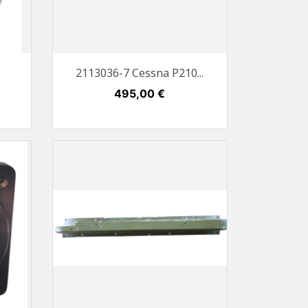
Vorschau

a
2113036-7 Cessna P210...
Preis
495,00 €