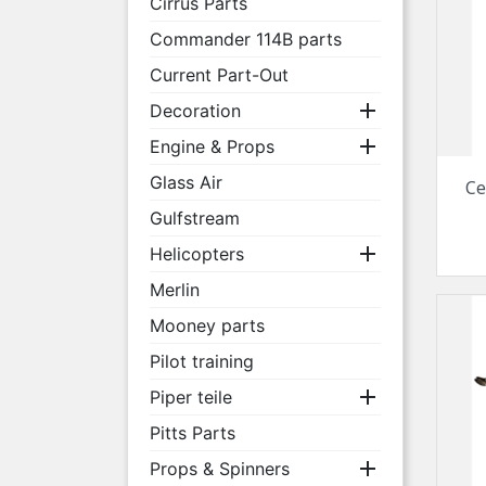
Cirrus Parts
Commander 114B parts
Current Part-Out

Decoration

Engine & Props
Glass Air
Ce
Gulfstream

Helicopters
Merlin
Mooney parts
Pilot training

Piper teile
Pitts Parts

Props & Spinners