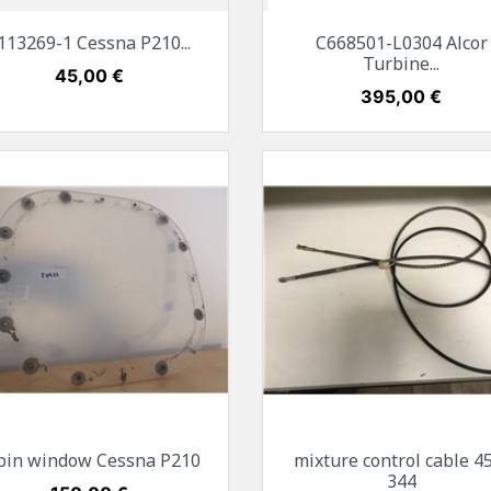
Vorschau
Vorschau


113269-1 Cessna P210...
C668501-L0304 Alcor
Turbine...
Preis
45,00 €
Preis
395,00 €
Vorschau
Vorschau


bin window Cessna P210
mixture control cable 4
344