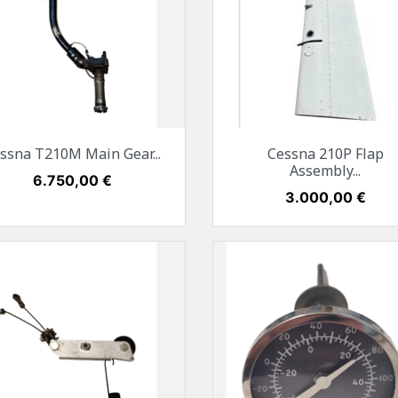
Vorschau
Vorschau


ssna T210M Main Gear...
Cessna 210P Flap
Assembly...
Preis
6.750,00 €
Preis
3.000,00 €