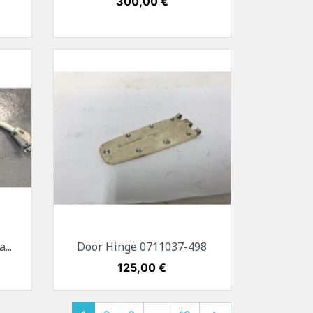
Preis
300,00 €
Vorschau

...
Door Hinge 0711037-498
Preis
125,00 €