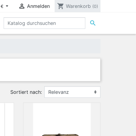

shopping_cart
Anmelden
Warenkorb
 €
(0)

Sortiert nach: