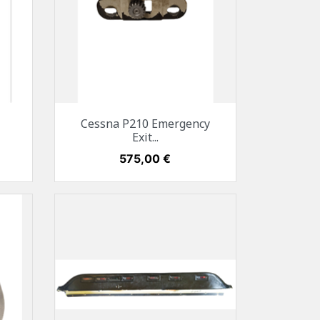
Vorschau

Cessna P210 Emergency
Exit...
Preis
575,00 €