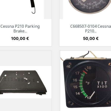
Vorschau
Vorschau


Cessna P210 Parking
C668507-0104 Cessn
Brake...
P210...
Preis
100,00 €
Preis
50,00 €