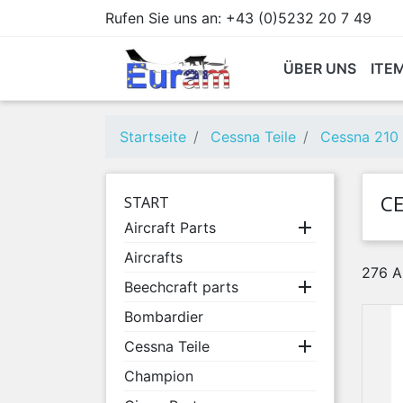
Rufen Sie uns an:
+43 (0)5232 20 7 49
ÜBER UNS
ITE
Startseite
Cessna Teile
Cessna 210
C
START

Aircraft Parts
Aircrafts
276 A

Beechcraft parts
Bombardier

Cessna Teile
Champion