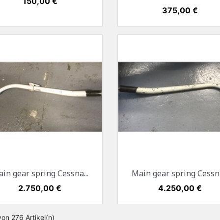
Preis
150,00 €
Preis
375,00 €
Vorschau
Vorschau


in gear spring Cessna...
Main gear spring Cessna
Preis
2.750,00 €
Preis
4.250,00 €
von 276 Artikel(n)