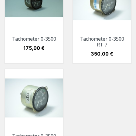
Tachometer 0-3500
Tachometer 0-3500
RT 7
Preis
175,00 €
Preis
350,00 €