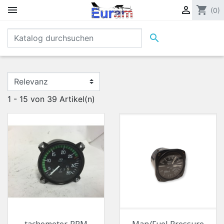


shopping_cart
(0)

1 - 15 von 39 Artikel(n)