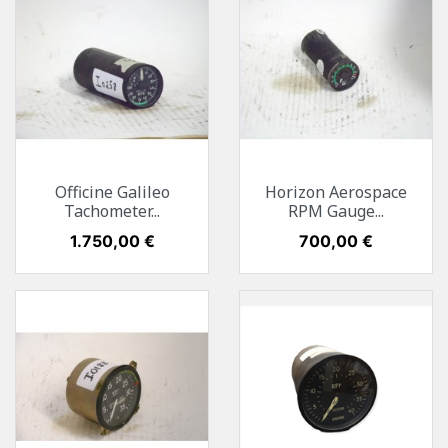
Officine Galileo
Horizon Aerospace
Tachometer...
RPM Gauge...
Preis
1.750,00 €
Preis
700,00 €