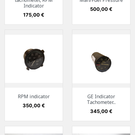
tachometer, RPM
Man/Fuel Pressure
Indicator
Preis
500,00 €
Preis
175,00 €
RPM indicator
GE Indicator
Tachometer...
Preis
350,00 €
Preis
345,00 €