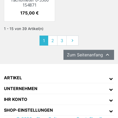
Tachometer 0-3500
154871
Preis
175,00 €
1 - 15 von 39 Artikel(n)
1
2
3
Weiter


Zum Seitenanfang
ARTIKEL
UNTERNEHMEN
IHR KONTO
SHOP-EINSTELLUNGEN