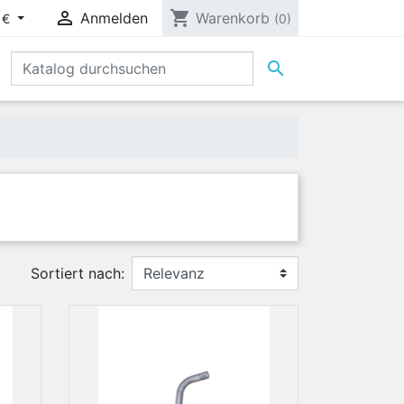

shopping_cart
Anmelden
Warenkorb
 €
(0)

Sortiert nach: