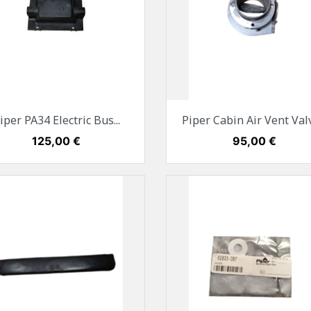
Vorschau
Vorschau


iper PA34 Electric Bus...
Piper Cabin Air Vent Valv
Preis
125,00 €
Preis
95,00 €