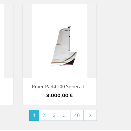
Vorschau

Piper Pa34 200 Seneca I...
Preis
3.000,00 €
1
2
3
…
46
Weiter
