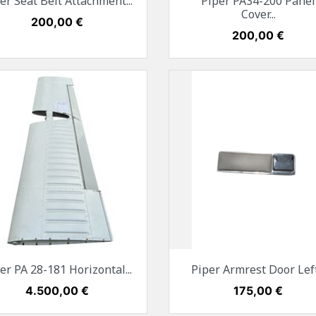
er Seat Belt Attachment...
Piper PA34-200 Panel
Cover...
Preis
200,00 €
Preis
200,00 €
Vorschau
Vorschau


er PA 28-181 Horizontal...
Piper Armrest Door Left.
Preis
4.500,00 €
Preis
175,00 €