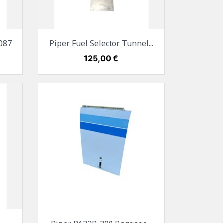
Vorschau

087
Piper Fuel Selector Tunnel...
Preis
125,00 €
Vorschau
