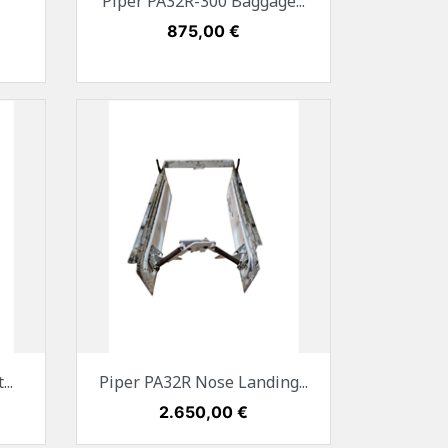
Piper PA32R-300 Baggage...
Preis
875,00 €
Vorschau

..
Piper PA32R Nose Landing...
Preis
2.650,00 €