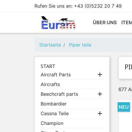
Rufen Sie uns an:
+43 (0)5232 20 7 49
ÜBER UNS
ITE
Startseite
Piper teile
PI
START

Aircraft Parts
Aircrafts
677 A

Beechcraft parts
Bombardier
NEU

Cessna Teile
Champion