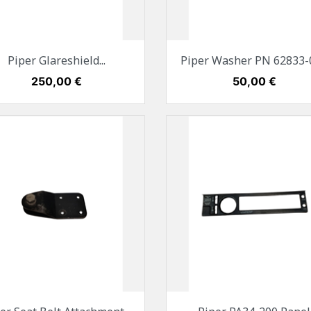
Vorschau
Vorschau


Piper Glareshield...
Piper Washer PN 62833-
Preis
250,00 €
Preis
50,00 €
Vorschau
Vorschau

