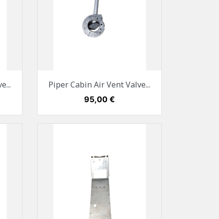
Vorschau

e...
Piper Cabin Air Vent Valve...
Preis
95,00 €