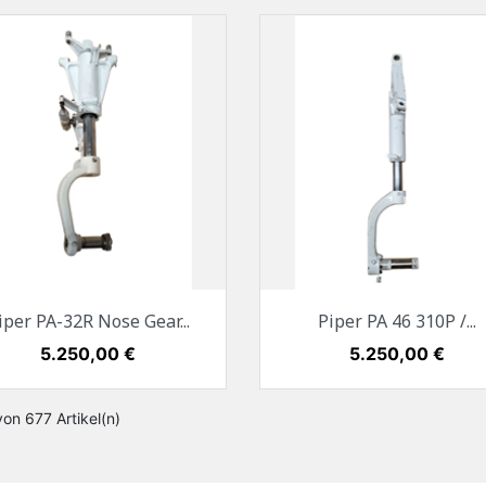
Vorschau
Vorschau


iper PA-32R Nose Gear...
Piper PA 46 310P /...
Preis
5.250,00 €
Preis
5.250,00 €
von 677 Artikel(n)