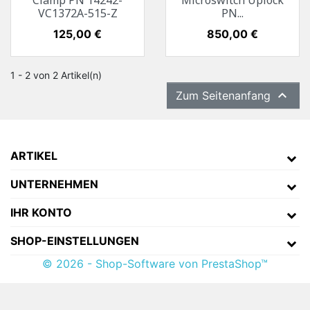
Clamp PN 14242-
Microswitch Uplock
VC1372A-515-Z
PN...
Preis
125,00 €
Preis
850,00 €
1 - 2 von 2 Artikel(n)

Zum Seitenanfang
ARTIKEL
UNTERNEHMEN
IHR KONTO
SHOP-EINSTELLUNGEN
© 2026 - Shop-Software von PrestaShop™