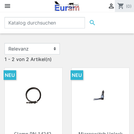


shopping_cart
(0)

1 - 2 von 2 Artikel(n)
NEU
NEU